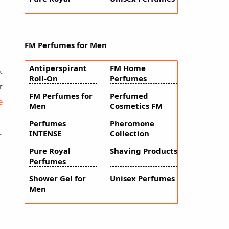
FM Perfumes for Men
Antiperspirant
FM Home
.
Roll-On
Perfumes
r
FM Perfumes for
Perfumed
e
Men
Cosmetics FM
Perfumes
Pheromone
.
INTENSE
Collection
Pure Royal
Shaving Products
Perfumes
Shower Gel for
Unisex Perfumes
Men