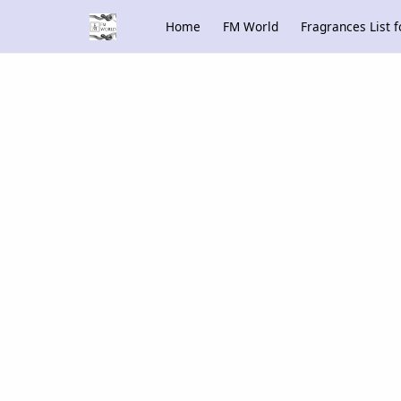
Home
FM World
Fragrances List