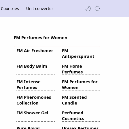
Countries
Unit converter
FM Perfumes for Women
FM Air Freshener
FM
Antiperspirant
FM Body Balm
FM Home
Perfumes
FM Intense
FM Perfumes for
Perfumes
Women
FM Pheromones
FM Scented
Collection
Candle
FM Shower Gel
Perfumed
Cosmetics
Pure Royal
Unisex Perfumes