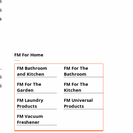
s
s
a
FM For Home
.
FM Bathroom
FM For The
and Kitchen
Bathroom
s
FM For The
FM For The
s
Garden
Kitchen
FM Laundry
FM Universal
Products
Products
FM Vacuum
Freshener