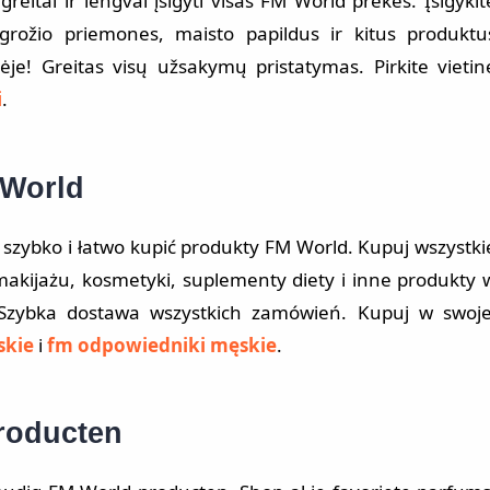
reitai ir lengvai įsigyti visas FM World prekes. Įsigykit
rožio priemones, maisto papildus ir kitus produktu
e! Greitas visų užsakymų pristatymas. Pirkite vietin
i
.
 World
zybko i łatwo kupić produkty FM World. Kupuj wszystki
akijażu, kosmetyki, suplementy diety i inne produkty 
Szybka dostawa wszystkich zamówień. Kupuj w swoje
skie
i
fm odpowiedniki męskie
.
roducten