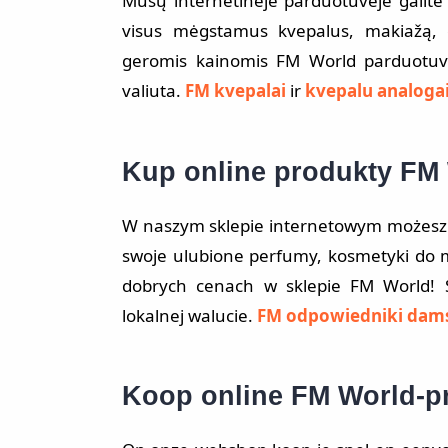
Mūsų internetinėje parduotuvėje galite g
visus mėgstamus kvepalus, makiažą, g
geromis kainomis FM World parduotuvėj
valiuta.
FM kvepalai
ir
kvepalu analoga
Kup online produkty FM
W naszym sklepie internetowym możesz s
swoje ulubione perfumy, kosmetyki do m
dobrych cenach w sklepie FM World! 
lokalnej walucie.
FM odpowiedniki dam
Koop online FM World-p