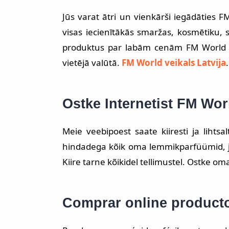
Jūs varat ātri un vienkārši iegādāties 
visas iecienītākās smaržas, kosmētiku,
produktus par labām cenām FM World ve
vietējā valūtā.
FM World veikals Latvija
.
Ostke Internetist FM Wor
Meie veebipoest saate kiiresti ja liht
hindadega kõik oma lemmikparfüümid, ju
Kiire tarne kõikidel tellimustel. Ostke o
Comprar online product