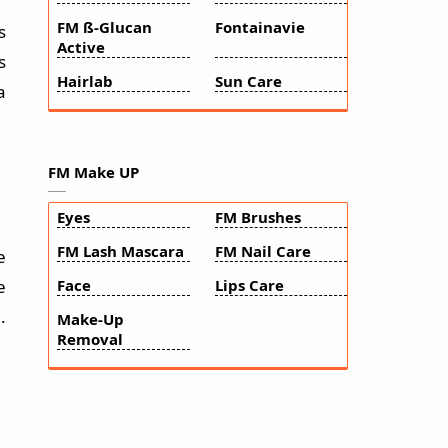
FM ß-Glucan
Fontainavie
s
Active
s
Hairlab
Sun Care
a
FM Make UP
Eyes
FM Brushes
FM Lash Mascara
FM Nail Care
e
e
Face
Lips Care
.
Make-Up
Removal