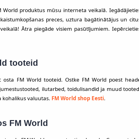
FM World produktus mūsu interneta veikalā. Iegādājietie
 skaistumkopšanas preces, uztura bagātinātājus un citu
ikalā! Ātra piegāde visiem pasūtījumiem. Iepērcietie
ld tooteid
salt osta FM World tooteid. Ostke FM World poest head
mestustooted, ilutarbed, toidulisandid ja muud tooted
ma kohalikus valuutas.
FM World shop Eesti
.
os FM World