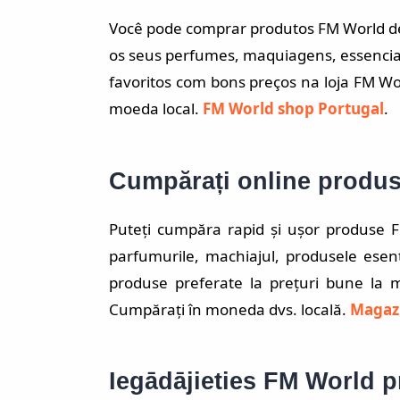
Você pode comprar produtos FM World de 
os seus perfumes, maquiagens, essencia
favoritos com bons preços na loja FM W
moeda local.
FM World shop Portugal
.
Cumpărați online produ
Puteți cumpăra rapid și ușor produse 
parfumurile, machiajul, produsele esen
produse preferate la prețuri bune la m
Cumpărați în moneda dvs. locală.
Magaz
Iegādājieties FM World p