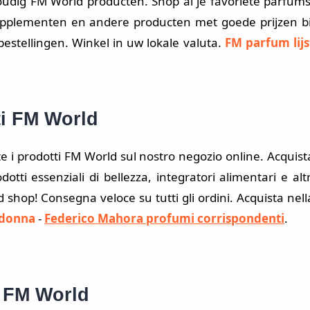
dig FM World producten. Shop al je favoriete parfums
upplementen en andere producten met goede prijzen bi
bestellingen. Winkel in uw lokale valuta.
FM parfum lijs
ti FM World
 i prodotti FM World sul nostro negozio online. Acquist
odotti essenziali di bellezza, integratori alimentari e altr
 shop! Consegna veloce su tutti gli ordini. Acquista nell
 donna
-
Federico Mahora profumi corrispondenti
.
 FM World