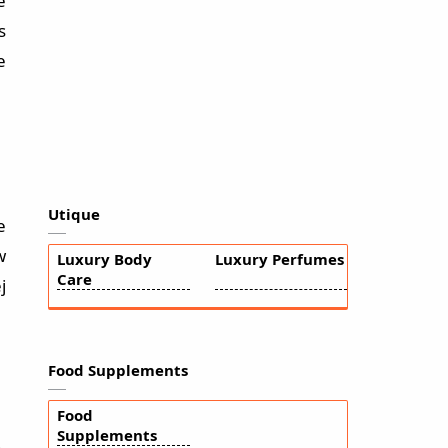
e
s
e
Utique
e
w
Luxury Body
Luxury Perfumes
Care
j
Food Supplements
Food
Supplements